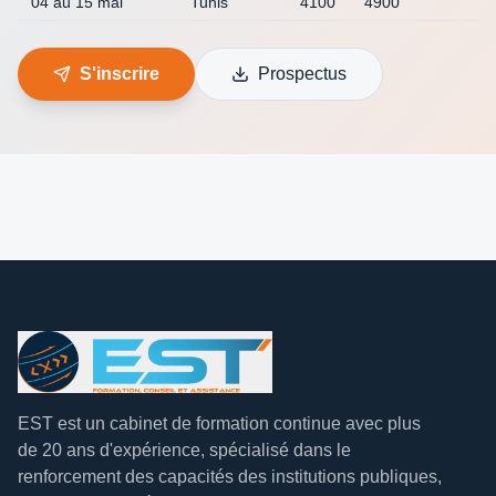
04 au 15 mai
Tunis
4100
4900
S'inscrire
Prospectus
EST est un cabinet de formation continue avec plus
de 20 ans d'expérience, spécialisé dans le
renforcement des capacités des institutions publiques,