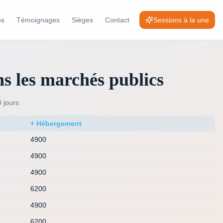
os
Témoignages
Sièges
Contact
Sessions à la une
ans les marchés publics
 jours
+ Hébergement
4900
4900
4900
6200
4900
6200