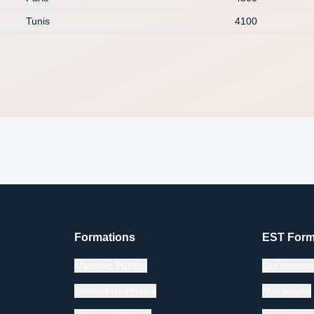
Tunis
4100
Formations
EST Form
Marchés Publics
Qui somme
Gestion de Projets
Nos sièges