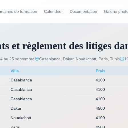
maines de formation
Calendrier
Documentation
Galerie phot
ats et règlement des litiges d
/ 14 au 25 septembre
Casablanca, Dakar, Nouakchott, Paris, Tunis
10
Ville
Frais
Casablanca
4100
Casablanca
4100
Casablanca
4100
Dakar
4500
Nouakchott
4100
Paris
4500