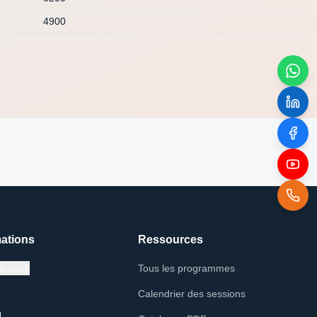
4900
ations
Ressources
s-nous
Tous les programmes
Calendrier des sessions