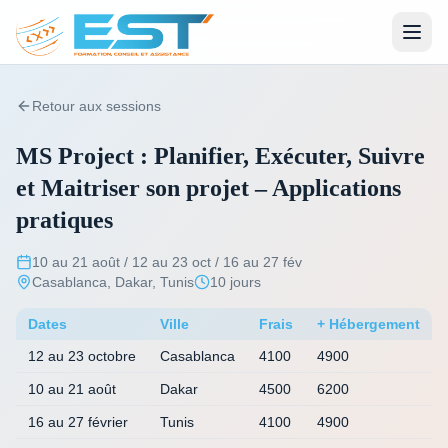
Retour aux sessions
MS Project : Planifier, Exécuter, Suivre
et Maitriser son projet – Applications
pratiques
10 au 21 août / 12 au 23 oct / 16 au 27 fév
Casablanca, Dakar, Tunis
10 jours
Dates
Ville
Frais
+ Hébergement
12 au 23 octobre
Casablanca
4100
4900
10 au 21 août
Dakar
4500
6200
16 au 27 février
Tunis
4100
4900