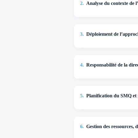
2
.
Analyse du contexte de l’
3
.
Déploiement de l’approch
4
.
Responsabilité de la direc
5
.
Planification du SMQ et 
6
.
Gestion des ressources, 