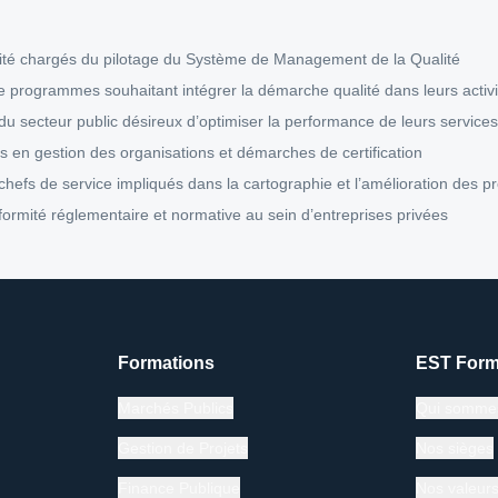
lité chargés du pilotage du Système de Management de la Qualité
de programmes souhaitant intégrer la démarche qualité dans leurs activi
u secteur public désireux d’optimiser la performance de leurs services
es en gestion des organisations et démarches de certification
hefs de service impliqués dans la cartographie et l’amélioration des p
formité réglementaire et normative au sein d’entreprises privées
Formations
EST Form
Marchés Publics
Qui somme
Gestion de Projets
Nos sièges
Finance Publique
Nos valeur