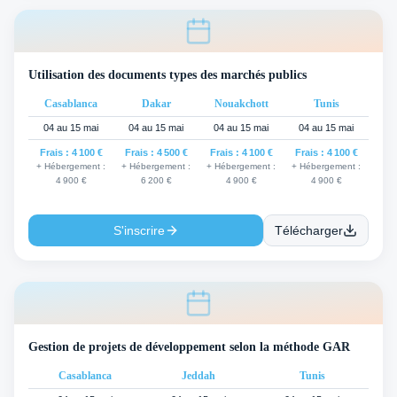
Utilisation des documents types des marchés publics
Casablanca
Dakar
Nouakchott
Tunis
04 au 15 mai
04 au 15 mai
04 au 15 mai
04 au 15 mai
Frais :
4 100 €
Frais :
4 500 €
Frais :
4 100 €
Frais :
4 100 €
+ Hébergement :
+ Hébergement :
+ Hébergement :
+ Hébergement :
4 900 €
6 200 €
4 900 €
4 900 €
S'inscrire
Télécharger
Gestion de projets de développement selon la méthode GAR
Casablanca
Jeddah
Tunis